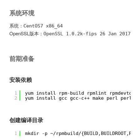
系统环境
系统：
CentOS7 x86_64
OpenSSL版本：
OpenSSL 1.0.2k-fips 26 Jan 2017
前期准备
安装依赖
1
yum install rpm-build rpmlint rpmdevtool
2
yum install gcc gcc-c++ make perl perl-W
创建编译目录
1
mkdir -p ~/rpmbuild/{BUILD,BUILDROOT,RPM