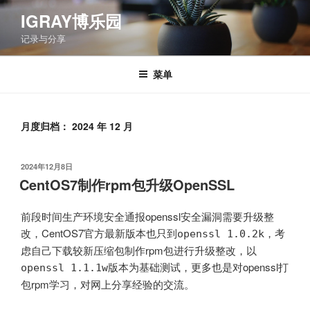
跳
IGRAY博乐园
至
记录与分享
内
容
菜单
月度归档：
2024 年 12 月
发
2024年12月8日
布
CentOS7制作rpm包升级OpenSSL
于
前段时间生产环境安全通报openssl安全漏洞需要升级整
改，CentOS7官方最新版本也只到
，考
openssl 1.0.2k
虑自己下载较新压缩包制作rpm包进行升级整改，以
版本为基础测试，更多也是对openssl打
openssl 1.1.1w
包rpm学习，对网上分享经验的交流。