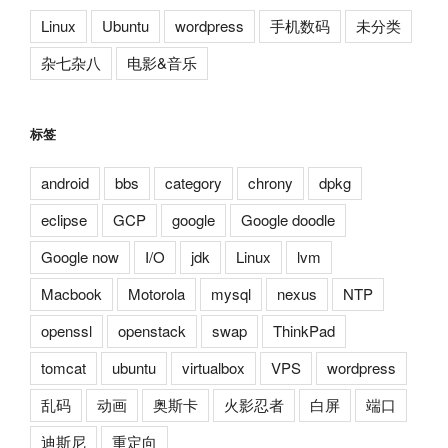
Linux
Ubuntu
wordpress
手机数码
未分类
杂七杂八
电影&音乐
标签
android
bbs
category
chrony
dpkg
eclipse
GCP
google
Google doodle
Google now
I/O
jdk
Linux
lvm
Macbook
Motorola
mysql
nexus
NTP
openssl
openstack
swap
ThinkPad
tomcat
ubuntu
virtualbox
VPS
wordpress
乱码
动画
奥斯卡
火影忍者
白屏
端口
迪斯尼
重定向