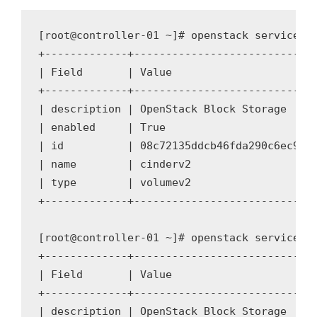
[root@controller-01 ~]# openstack service cr
+-------------+-----------------------------
| Field       | Value                       
+-------------+-----------------------------
| description | OpenStack Block Storage     
| enabled     | True                        
| id          | 08c72135ddcb46fda290c6ec94b2
| name        | cinderv2                    
| type        | volumev2                    
+-------------+-----------------------------
[root@controller-01 ~]# openstack service cr
+-------------+-----------------------------
| Field       | Value                       
+-------------+-----------------------------
| description | OpenStack Block Storage     