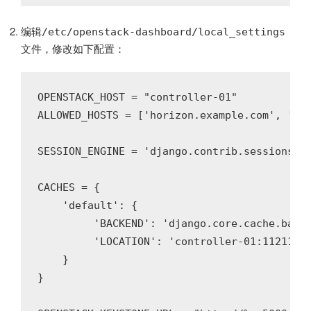
编辑
/etc/openstack-dashboard/local_settings
文件，修改如下配置：
OPENSTACK_HOST = "controller-01"

ALLOWED_HOSTS = ['horizon.example.com'
SESSION_ENGINE = 'django.contrib.sessions.ba
CACHES = {

    'default': {

         'BACKEND': 'django.core.cache.backe
         'LOCATION': 'controller-01:11211',

    }

}
