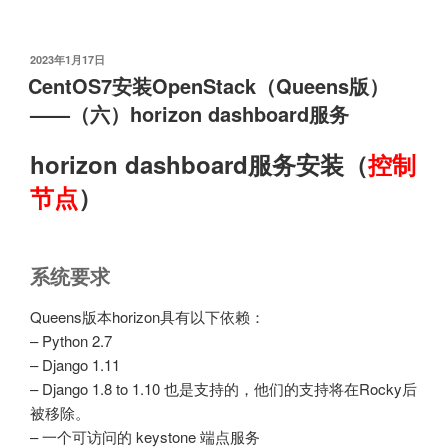
安
装
OpenStack（Queens
发
2023年1月17日
布
版）
CentOS7安装OpenStack（Queens版）
于
——
——（六）horizon dashboard服务
（七）
cinder
horizon dashboard服务安装（
控制
存
节点
）
储
服
务”
系统要求
Queens版本horizon具有以下依赖：
– Python 2.7
– Django 1.11
– Django 1.8 to 1.10 也是支持的，他们的支持将在Rocky后
被移除。
– 一个可访问的 keystone 端点服务