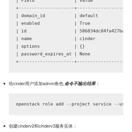
| Field               | Value               
+---------------------+---------------------
| domain_id           | default             
| enabled             | True                
| id                  | 586034dc84fa427baec5
| name                | cinder              
| options             | {}                  
| password_expires_at | None                
给cinder用户添加admin角色,
命令不输出结果
：
创建cinderv2和cinderv3服务实体：