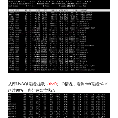
从库MySQL磁盘挂载（
rbd0
）IO情况，看到rbd0磁盘%util
超过
90%
一直处在繁忙状态