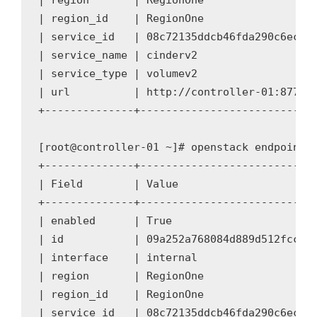
| region       | RegionOne                  
| region_id    | RegionOne                  
| service_id   | 08c72135ddcb46fda290c6ec94b
| service_name | cinderv2                   
| service_type | volumev2                   
| url          | http://controller-01:8776/v
+--------------+----------------------------
[root@controller-01 ~]# openstack endpoint c
+--------------+----------------------------
| Field        | Value                      
+--------------+----------------------------
| enabled      | True                       
| id           | 09a252a768084d889d512fcc9d2
| interface    | internal                   
| region       | RegionOne                  
| region_id    | RegionOne                  
| service_id   | 08c72135ddcb46fda290c6ec94b