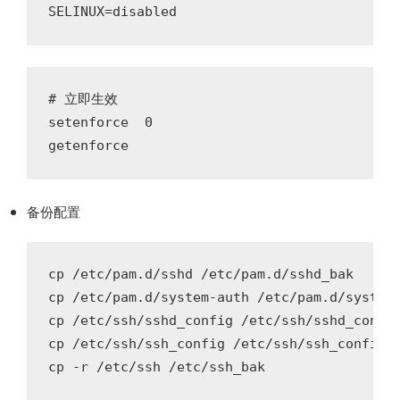
# 立即生效

setenforce  0

备份配置
cp /etc/pam.d/sshd /etc/pam.d/sshd_bak

cp /etc/pam.d/system-auth /etc/pam.d/system-
cp /etc/ssh/sshd_config /etc/ssh/sshd_config
cp /etc/ssh/ssh_config /etc/ssh/ssh_config_b