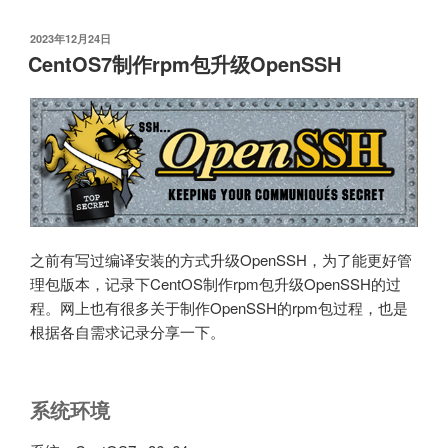
从
复
发
2023年12月24日
布
制
CentOS7制作rpm包升级OpenSSH
于
同
步
延
迟
问
题”
之前有写过编译安装的方式升级OpenSSH，为了能更好管
理包版本，记录下CentOS制作rpm包升级OpenSSH的过
程。网上也有很多关于制作OpenSSH的rpm包过程，也是
根据各自需求记录分享一下。
系统环境