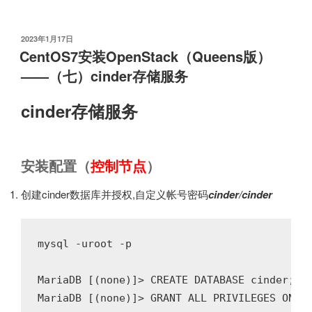
制
作
rpm
发
2023年1月17日
布
包
CentOS7安装OpenStack（Queens版）
于
升
——（七）cinder存储服务
级
OpenSSH”
cinder存储服务
安装配置（
控制节点
）
创建cinder数据库并授权,自定义帐号密码
cinder/cinder
mysql -uroot -p

MariaDB [(none)]> CREATE DATABASE cinder;

MariaDB [(none)]> GRANT ALL PRIVILEGES ON ci