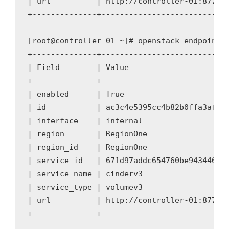
| url          | http://controller-01:8776/v
+--------------+----------------------------
[root@controller-01 ~]# openstack endpoint c
+--------------+----------------------------
| Field        | Value                      
+--------------+----------------------------
| enabled      | True                       
| id           | ac3c4e5395cc4b82b0ffa3af554
| interface    | internal                   
| region       | RegionOne                  
| region_id    | RegionOne                  
| service_id   | 671d97addc654760be943446f9c
| service_name | cinderv3                   
| service_type | volumev3                   
| url          | http://controller-01:8776/v
+--------------+----------------------------