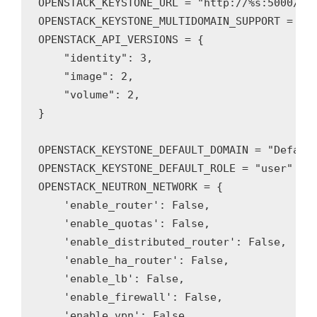
OPENSTACK_KEYSTONE_URL = "http://%s:5000/v3"
OPENSTACK_KEYSTONE_MULTIDOMAIN_SUPPORT = Tru
OPENSTACK_API_VERSIONS = {

    "identity": 3,

    "image": 2,

    "volume": 2,

}

OPENSTACK_KEYSTONE_DEFAULT_DOMAIN = "Default
OPENSTACK_KEYSTONE_DEFAULT_ROLE = "user"

OPENSTACK_NEUTRON_NETWORK = {

    'enable_router': False,

    'enable_quotas': False,

    'enable_distributed_router': False,

    'enable_ha_router': False,

    'enable_lb': False,

    'enable_firewall': False,

    'enable_vpn': False,
