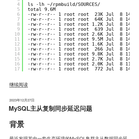
4
ls -lh ~/rpmbuild/SOURCES/
5
total 9.6M
6
-rw-r--r-- 1 root root  23K Jul  8 14:3
7
-rw-r--r-- 1 root root  64K Jul  8 14:3
8
-rw-r--r-- 1 root root 1.2K Jul  8 14:3
9
-rw-r--r-- 1 root root  639 Jul  8 14:3
10
-rw-r--r-- 1 root root 2.6K Jul  8 14:3
11
-rw-r--r-- 1 root root 9.5M Jul  8 14:3
12
-rw-r--r-- 1 root root 1.6K Jul  8 14:3
13
-rw-r--r-- 1 root root  266 Jul  8 14:3
14
-rw-r--r-- 1 root root 9.8K Jul  8 11:2
15
-rw-r--r-- 1 root root 2.7K Jul  8 14:3
16
-rw-r--r-- 1 root root 2.0K Jul  8 11:1
17
-rw-r--r-- 1 root root  772 Jul  8 14:3
“CentOS7
继续阅读
制
作
发
2023年12月27日
布
rpm
MySQL主从复制同步延迟问题
于
包
升
背景
级
OpenSSL”
最近发现其中一套生产环境的MySQL集群主从数据同步延