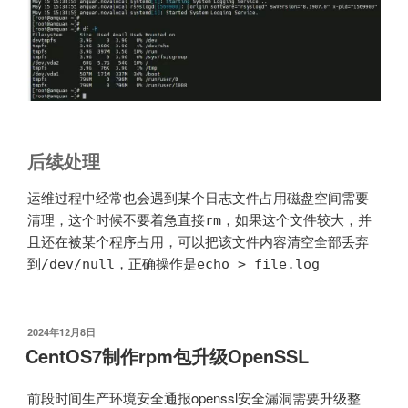
后续处理
运维过程中经常也会遇到某个日志文件占用磁盘空间需要
清理，这个时候不要着急直接rm，如果这个文件较大，并
且还在被某个程序占用，可以把该文件内容清空全部丢弃
到/dev/null，正确操作是echo > file.log
发
2024年12月8日
布
CentOS7制作rpm包升级OpenSSL
于
前段时间生产环境安全通报openssl安全漏洞需要升级整