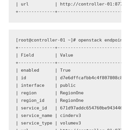
| url          | http://controller-01:8776/v
[root@controller-01 ~]# openstack endpoint c
+--------------+----------------------------
| Field        | Value                      
+--------------+----------------------------
| enabled      | True                       
| id           | d7e6dffcafbb4c4f807808c834a
| interface    | public                     
| region       | RegionOne                  
| region_id    | RegionOne                  
| service_id   | 671d97addc654760be943446f9c
| service_name | cinderv3                   
| service_type | volumev3                   