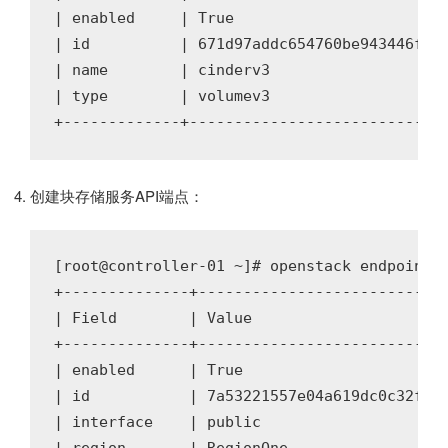
| enabled     | True                        
| id          | 671d97addc654760be943446f9c1
| name        | cinderv3                    
| type        | volumev3                    
创建块存储服务API端点：
[root@controller-01 ~]# openstack endpoint c
+--------------+----------------------------
| Field        | Value                      
+--------------+----------------------------
| enabled      | True                       
| id           | 7a53221557e04a619dc0c32f8c7
| interface    | public                     