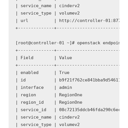
| service_name | cinderv2                   
| service_type | volumev2                   
| url          | http://controller-01:8776/v
+--------------+----------------------------
[root@controller-01 ~]# openstack endpoint c
+--------------+----------------------------
| Field        | Value                      
+--------------+----------------------------
| enabled      | True                       
| id           | b9f21f762ce841bba9d54611bd2
| interface    | admin                      
| region       | RegionOne                  
| region_id    | RegionOne                  
| service_id   | 08c72135ddcb46fda290c6ec94b
| service_name | cinderv2                   
| service_type | volumev2                   