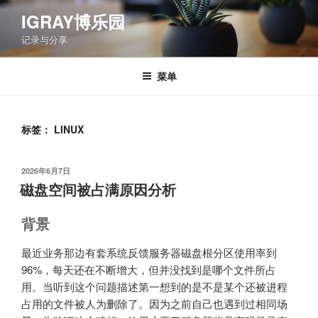
跳
IGRAY博乐园
至
记录与分享
内
容
菜单
标签：
LINUX
发
2026年6月7日
布
磁盘空间被占满原因分析
于
背景
最近业务那边有套系统反馈服务器磁盘根分区使用率到
96%，每天还在不断增大，但并没找到是哪个文件所占
用。当听到这个问题描述第一想到的是不是某个还被进程
占用的文件被人为删除了。因为之前自己也遇到过相同场