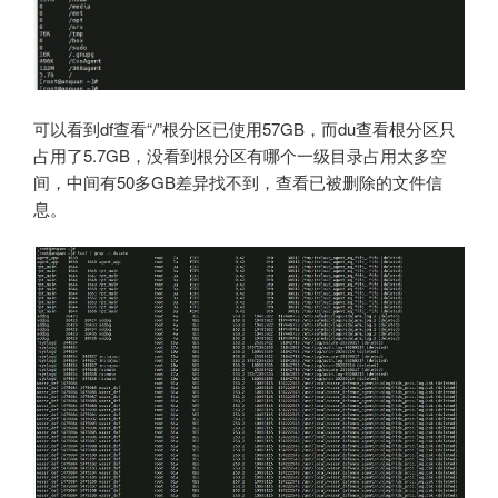
可以看到df查看“/”根分区已使用57GB，而du查看根分区只
占用了5.7GB，没看到根分区有哪个一级目录占用太多空
间，中间有50多GB差异找不到，查看已被删除的文件信
息。