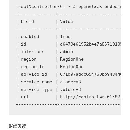
[root@controller-01 ~]# openstack endpoint c
+--------------+----------------------------
| Field        | Value                      
+--------------+----------------------------
| enabled      | True                       
| id           | a6479e61952b4e7a85719195c4a
| interface    | admin                      
| region       | RegionOne                  
| region_id    | RegionOne                  
| service_id   | 671d97addc654760be943446f9c
| service_name | cinderv3                   
| service_type | volumev3                   
| url          | http://controller-01:8776/v
“CentOS7
继续阅读