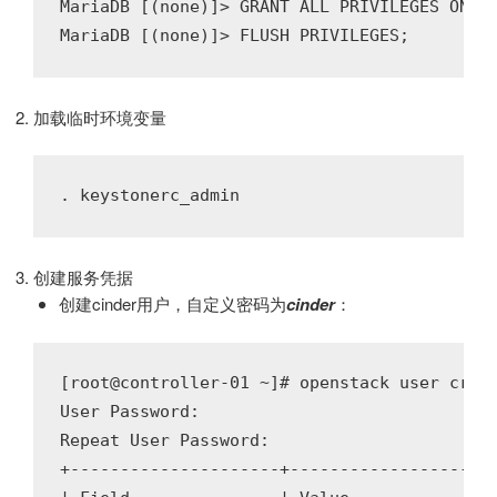
MariaDB [(none)]> GRANT ALL PRIVILEGES ON ci
加载临时环境变量
创建服务凭据
创建cinder用户，自定义密码为
cinder
：
[root@controller-01 ~]# openstack user creat
User Password:

Repeat User Password:

+---------------------+---------------------