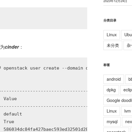
2023年12月24日
分类目录
Linux
Ubu
未分类
杂
码为
cinder
：
标签
# openstack user create --domain default --password
android
b
dpkg
ecli
----------------------------------+

 Value                            |

Google doodl
----------------------------------+

Linux
lvm
 default                          |

mysql
nex
 True                             |

 586034dc84fa427baec593ed32501d28 |
