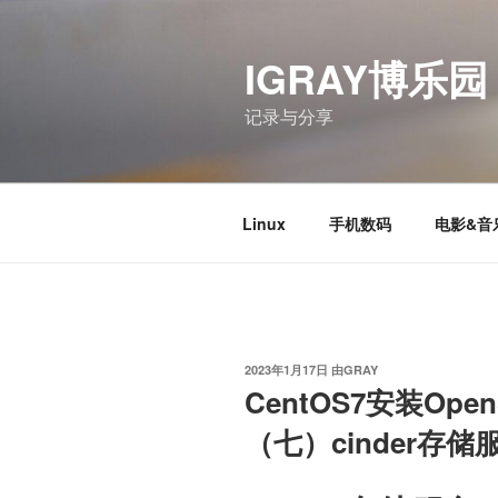
跳
至
IGRAY博乐园
内
容
记录与分享
Linux
手机数码
电影&音
发
2023年1月17日
由
GRAY
布
CentOS7安装Ope
于
（七）cinder存储