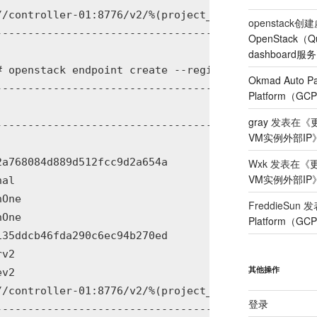
/controller-01:8776/v2/%(project_id)s |

openstack
--------------------------------------+

OpenStack（
dashboard服务
# openstack endpoint create --region RegionOne vol
Okmad Auto Pa
--------------------------------------+

Platform（G
                                      |

gray
发表在《
更
--------------------------------------+

VM实例外部IP
                                      |

a768084d889d512fcc9d2a654a            |

Wxk
发表在《
更
VM实例外部IP
al                                    |

One                                   |

FreddieSun
发
One                                   |

Platform（G
35ddcb46fda290c6ec94b270ed            |

v2                                    |

其他操作
v2                                    |

/controller-01:8776/v2/%(project_id)s |

登录
--------------------------------------+
