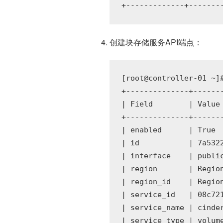
创建块存储服务API端点：
[root@controller-01 ~]
+--------------+-------
| Field        | Value 
+--------------+-------
| enabled      | True  
| id           | 7a5322
| interface    | public
| region       | Region
| region_id    | Region
| service_id   | 08c721
| service_name | cinder
| service_type | volume