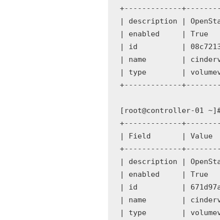
+-------------+--------
| description | OpenSta
| enabled     | True   
| id          | 08c7213
| name        | cinderv
| type        | volumev
+-------------+--------
[root@controller-01 ~]
+-------------+--------
| Field       | Value  
+-------------+--------
| description | OpenSta
| enabled     | True   
| id          | 671d97a
| name        | cinderv
| type        | volumev