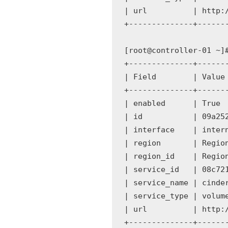
| url          | http:/
+--------------+-------
[root@controller-01 ~]
+--------------+-------
| Field        | Value 
+--------------+-------
| enabled      | True  
| id           | 09a252
| interface    | intern
| region       | Region
| region_id    | Region
| service_id   | 08c721
| service_name | cinder
| service_type | volume
| url          | http:/
+--------------+-------