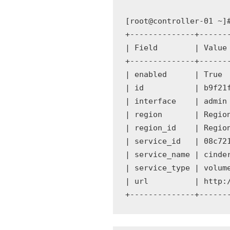
[root@controller-01 ~]
+--------------+-------
| Field        | Value 
+--------------+-------
| enabled      | True  
| id           | b9f21f
| interface    | admin 
| region       | Region
| region_id    | Region
| service_id   | 08c721
| service_name | cinder
| service_type | volume
| url          | http:/