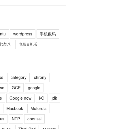
ntu
wordpress
手机数码
七杂八
电影&音乐
-prompt cinder

bs
category
chrony
pse
GCP
google
e
Google now
I/O
jdk
Macbook
Motorola
us
NTP
openssl