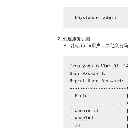
创建服务凭据
创建cinder用户，自定义密
[root@controller-01 ~]
User Password:

Repeat User Password:

+---------------------+
| Field               |
+---------------------+
| domain_id           |
| enabled             |
| id                  |