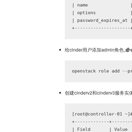
| name                |
| options             |
| password_expires_at |
给cinder用户添加admin角色,
命
创建cinderv2和cinderv3服务
[root@controller-01 ~]
+-------------+--------
| Field       | Value  