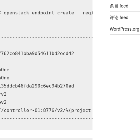
条目 feed
# openstack endpoint create --region RegionOne volu
评论 feed
--------------------------------------+

WordPress.org
                                      |

--------------------------------------+

                                      |

762ce841bba9d54611bd2ecd42            |

                                      |

One                                   |

One                                   |

35ddcb46fda290c6ec94b270ed            |

v2                                    |

v2                                    |

/controller-01:8776/v2/%(project_id)s |
