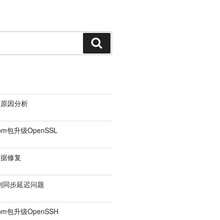
搜
索
满原因分析
pm包升级OpenSSL
' IDENTIFIED BY 'cinder';

数据修复
FIED BY 'cinder';

复制同步延迟问题
rpm包升级OpenSSH