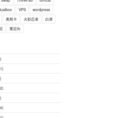
swap
ThinkPad
tomcat
rtualbox
VPS
wordpress
奥斯卡
火影忍者
白屏
尼
重定向
)
1)
)
2)
)
ption "OpenStack Block Storage" volumev2

4)
1)