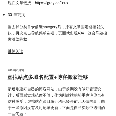
现在文章链接：
https://igray.cc/linux
301重定向
当去掉分类目录前缀category后，原有文章固定链接就失
效，再次点击导航菜单选项，页面就出现404，这会导致搜
索引擎降权
“WordPress
继续阅读
博
客
去
发
2015年3月9日
布
掉
虚拟站点多域名配置+博客搬家迁移
于
分
类
最近刚建好自己的博客网站，由于前期没有做好管理设
目
计，后面感觉规范度不够，作为刚建站的新手也许你也有
录
这种感受，虚拟站点跟目录迁移已经是前几天做的事，由
前
于一些原因没有及时记录更新，下面是自己实际中遇到的
缀
一些问题：