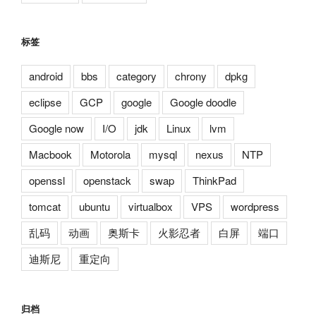
标签
android
bbs
category
chrony
dpkg
eclipse
GCP
google
Google doodle
Google now
I/O
jdk
Linux
lvm
Macbook
Motorola
mysql
nexus
NTP
openssl
openstack
swap
ThinkPad
tomcat
ubuntu
virtualbox
VPS
wordpress
乱码
动画
奥斯卡
火影忍者
白屏
端口
迪斯尼
重定向
归档