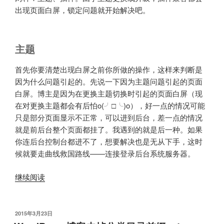
之
出现页面白屏，锁定问题就开始解决吧。
后
图
片
主题
下
载
首先你要清楚出现白屏之前你所做的操作，这样来判断是
保
因为什么问题引起的。先说一下因为主题问题引起的页面
存
白屏。博主是因为在更换主题切换时引起的页面白屏（现
办
在对更换主题都会有后怕o(╯□╰)o），好一点的情况可能
法”
只是部分页面显示不正常，可以进到后台，差一点的情况
就是前后台整个页面都挂了。我遇到的就是后一种。如果
你连后台控制台都进不了，想要解决也是无从下手，这时
候就要走曲线救国路线——连接登录后台系统服务器。
“WordPress
继续阅读
白
屏
解
发
2015年3月23日
布