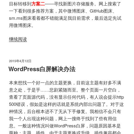
目标转移到
方案二
——寻找新图片存储服务。网上搜索了
一下看到很多推荐方案，其中微博图床、GitHub图床、
sm.ms图床看着都不错能满足我目前需求，最后选定先试
用微博图床。
“使
继续阅读
用
微
博
发
2015年4月12日
布
图
WordPress白屏解决办法
于
床，
七
本来想找一个好一点的主题更换，目前这主题有好多不满
牛
意之处，于是乎……悲剧紧随而至。整个页面一片空白，
测
查看了页面源代码，没有显示任何代码，有人说会提示http
试
500错误，假如是这样的话就是系统内部出问题了。对于这
域
种情况，后台根本进不了无从下手修复。我相信不会只有
名
我一个人出现这种问题，网上一搜终于找到了些有用信
过
息。一般这种情况叫做WordPress白屏，问题原因基本是
期
两种：主题、插件。由于主题更换或升级，插件兼容都会