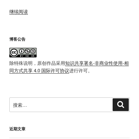
category
“虚
方
继续阅读
拟
法，
站
实
点
现
博客公告
多
301
域
重
名
定
除特殊说明，原创作品采用
知识共享署名-非商业性使用-相
配
向”
同方式共享 4.0 国际许可协议
进行许可。
置
+博
客
搬
家
搜
搜
索
迁
索：
移”
近期文章