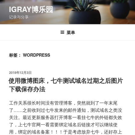
跳
IGRAY博乐园
至
记录与分享
内
容
菜单
标签：
WORDPRESS
发
2018年12月3日
布
使用微博图床，七牛测试域名过期之后图片
于
下载保存办法
工作关系很长时间没有管理博客，突然就到了一年末尾
了……之前收到过七牛发来的邮件通知，测试域名之类没
关注。最近更新服务器打开博客一看挂七牛的外链都失效
了，上七牛官网一看需要绑定域名后链接才可以继续使
用，绑定的域名备案！！！于是考虑放弃七牛，还好存上